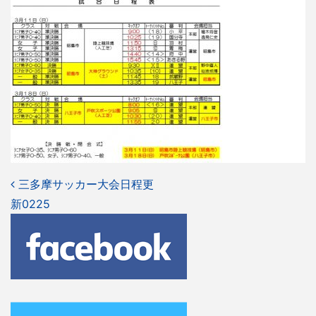
投
三多摩サッカー大会日程更
新0225
稿
ナ
ビ
ゲ
ー