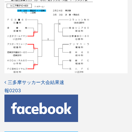
投
三多摩サッカー大会結果速
報0203
稿
ナ
ビ
ゲ