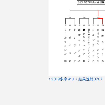
投
2019多摩ＷＪｒ結果速報0707
稿
ナ
ビ