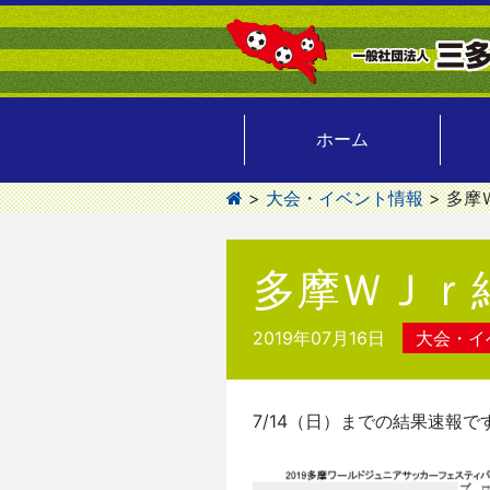
ホーム
>
大会・イベント情報
>
多摩
多摩ＷＪｒ結
2019年07月16日
大会・イ
7/14（日）までの結果速報で