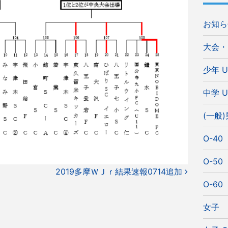
お知ら
大会・
少年 U
中学 U
(一般
O-40
O-50
2019多摩ＷＪｒ結果速報0714追加
O-60
女子