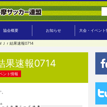
協会概要
お知らせ
大会・イベント
ＷＪｒ結果速報0714
果速報0714
ベント情報
す。