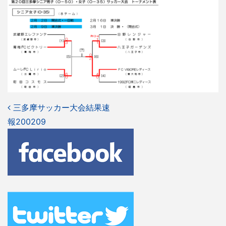
投
三多摩サッカー大会結果速
報200209
稿
ナ
ビ
ゲ
ー
シ