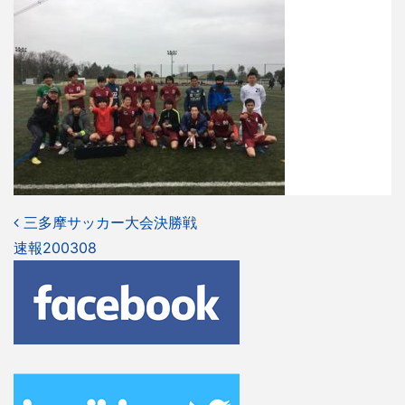
投
三多摩サッカー大会決勝戦
速報200308
稿
ナ
ビ
ゲ
ー