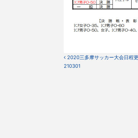
投
2020三多摩サッカー大会日程
210301
稿
ナ
ビ
ゲ
ー
シ
ョ