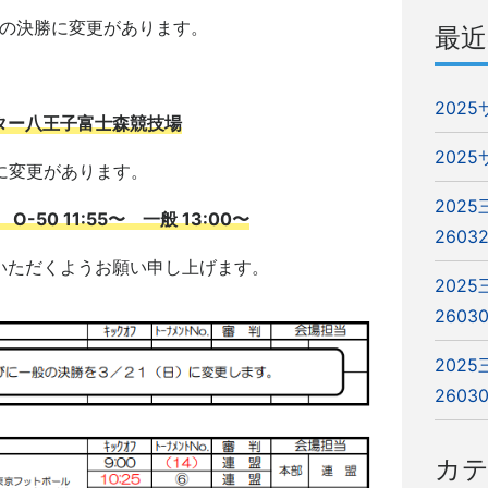
一般の決勝に変更があります。
最近
202
ター八王子富士森競技場
202
間に変更があります。
202
 O-50 11:55〜 一般 13:00〜
2603
いただくようお願い申し上げます。
202
2603
202
2603
カ