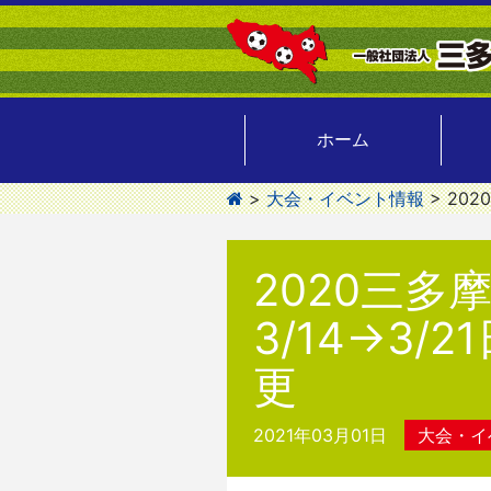
ホーム
>
大会・イベント情報
>
202
2020三
3/14→3/
更
2021年03月01日
大会・イ