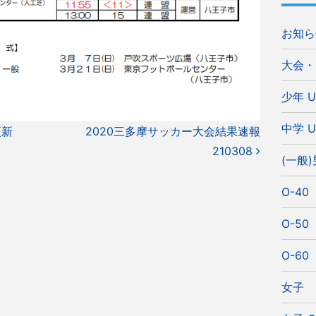
お知ら
大会・
少年 U
中学 U
更新
2020三多摩サッカー大会結果速報
210308
(一般
O-40
O-50
O-60
女子