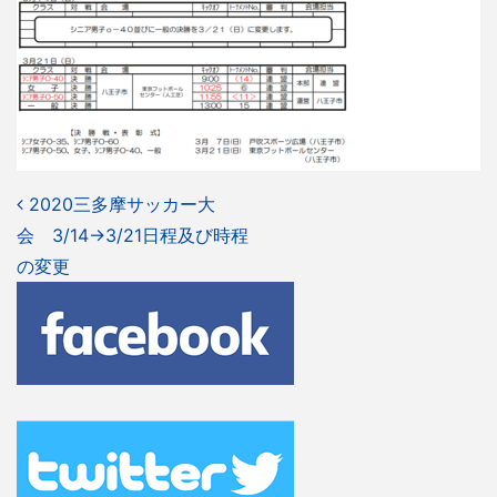
投
2020三多摩サッカー大
会 3/14→3/21日程及び時程
稿
の変更
ナ
ビ
ゲ
ー
シ
ョ