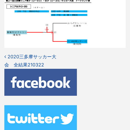
投
2020三多摩サッカー大
会 全結果210322
稿
ナ
ビ
ゲ
ー
シ
ョ