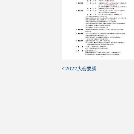
投
2022大会要綱
稿
ナ
ビ
ゲ
ー
シ