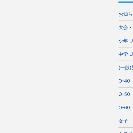
お知ら
大会・
少年 U
中学 U
(一般
O-40
O-50
O-60
女子