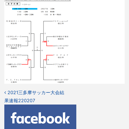
投
2021三多摩サッカー大会結
果速報220207
稿
ナ
ビ