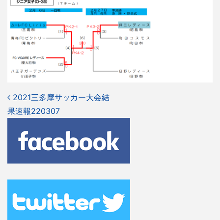
投
2021三多摩サッカー大会結
果速報220307
稿
ナ
ビ
ゲ
ー
シ
ョ