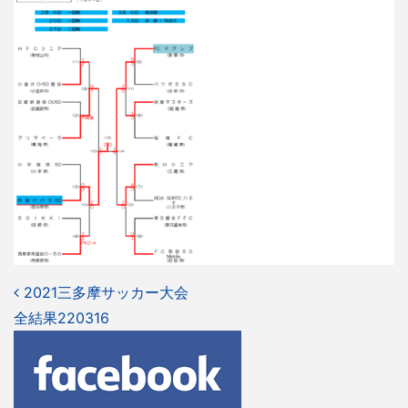
投
2021三多摩サッカー大会
全結果220316
稿
ナ
ビ