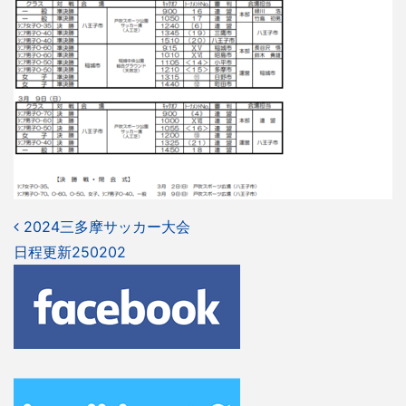
投
2024三多摩サッカー大会
日程更新250202
稿
ナ
ビ
ゲ
ー