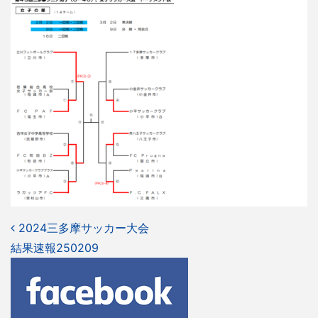
投
2024三多摩サッカー大会
結果速報250209
稿
ナ
ビ