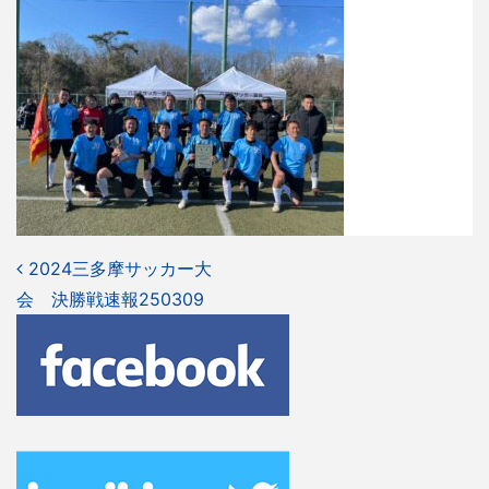
投
2024三多摩サッカー大
会 決勝戦速報250309
稿
ナ
ビ
ゲ
ー