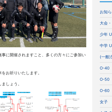
お知ら
大会・
少年 U
中学 U
無事に開催されますこと、多くの方々にご参加い
(一般
O-40
幸をお祈りいたします。
O-50
しましょう。
O-60
女子