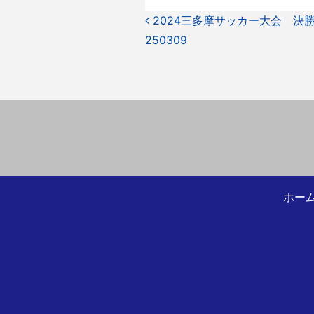
投
2024三多摩サッカー大会 決
250309
稿
ナ
ビ
ゲ
ー
シ
ョ
ホー
ン