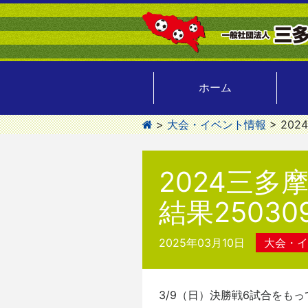
ホーム
>
大会・イベント情報
>
20
2024三多
結果25030
2025年03月10日
大会・イ
3/9（日）決勝戦6試合をも