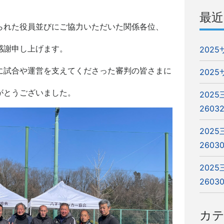
最近
られた役員並びにご協力いただいた関係各位、
感謝申し上げます。
202
に試合や運営を支えてくださった審判の皆さまに
202
がとうございました。
202
2603
202
2603
202
2603
カ