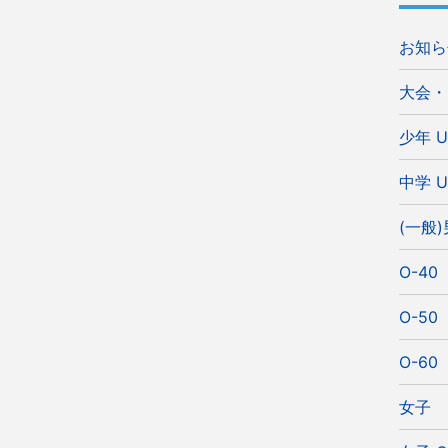
お知ら
大会・
少年 U
中学 U
(一般
O-40
O-50
O-60
女子