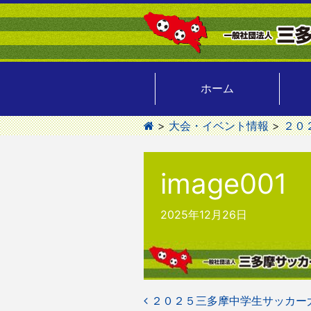
ホーム
>
大会・イベント情報
>
２０
image001
2025年12月26日
投
２０２５三多摩中学生サッカー