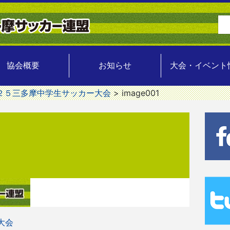
協会概要
お知らせ
大会・イベント
２５三多摩中学生サッカー大会
>
image001
大会