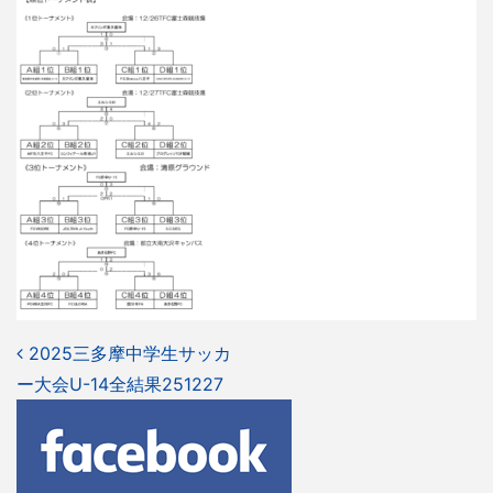
投
2025三多摩中学生サッカ
ー大会U-14全結果251227
稿
ナ
ビ