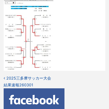
投
2025三多摩サッカー大会
結果速報260301
稿
ナ
ビ