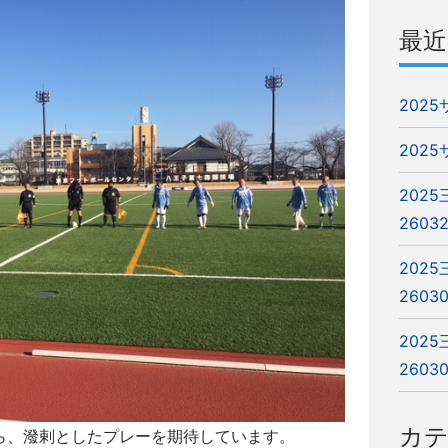
最近
202
202
202
2603
202
2603
202
2603
カ
ら、潑剌としたプレーを期待しています。