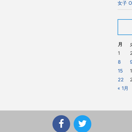
女子 O
月
1
8
15
22
« 1月