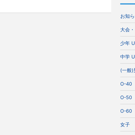
お知ら
大会・
少年 U
中学 U
(一般
O-40
O-50
O-60
女子